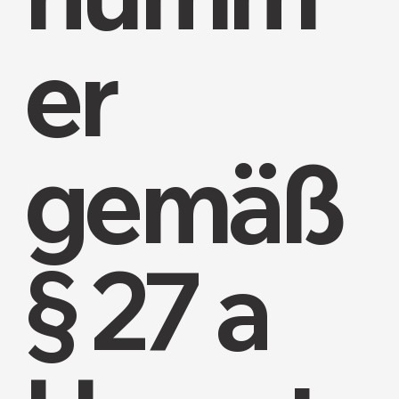
er
gemäß
§ 27 a