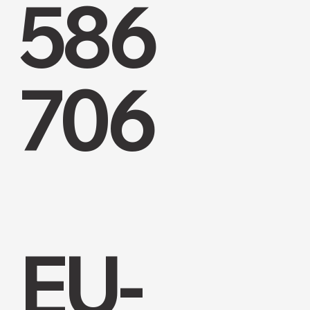
586
706
EU-