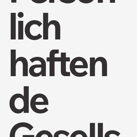
lich
haften
de
Gesells