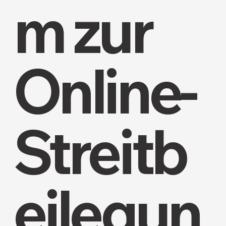
m zur
Online-
Streitb
eilegun