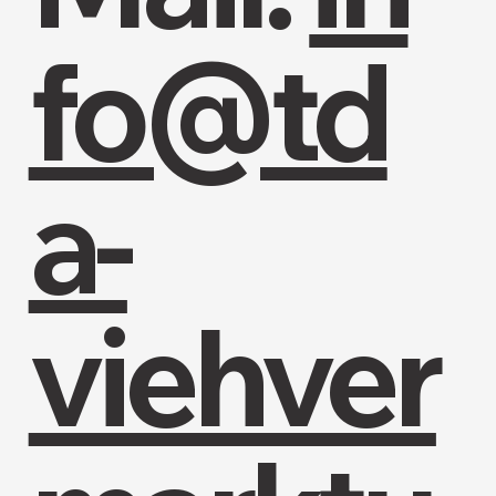
fo@td
a-
viehver