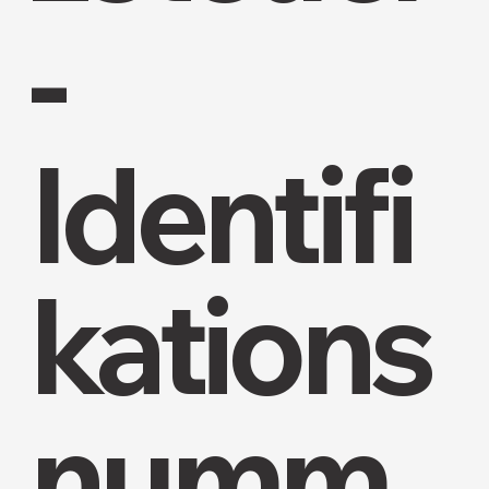
-
Identifi
kations
numm