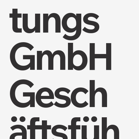
tungs
GmbH
Gesch
äftsfüh